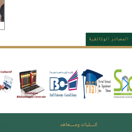
المصادر الوثائقية
كــــليات ومــــعاهد