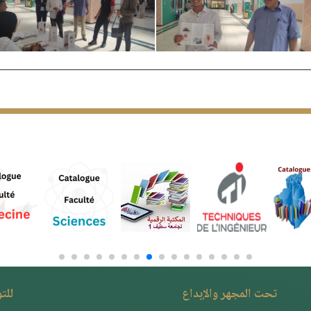
تحت المجهر والإبداع
للت