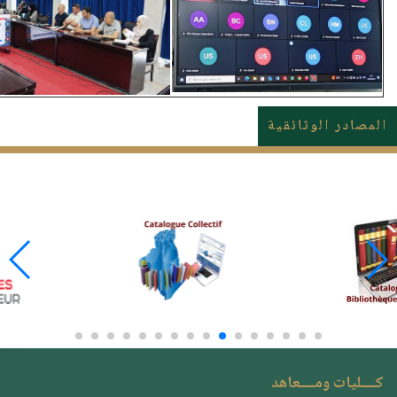
المصادر الوثائقية
كــــليات ومــــعاهد