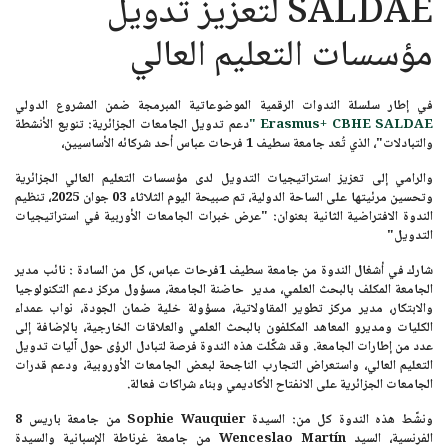
SALDAE لتعزيز تدويل
مؤسسات التعليم العالي
في إطار سلسلة الندوات الرقمية الموضوعاتية المبرمجة ضمن المشروع الدولي
Erasmus+ CBHE SALDAE "
دعم تدويل الجامعات الجزائرية: تنويع الأنشطة
والتبادلات"
، الذي تُعد
جامعة سطيف 1 فرحات عباس
أحد شركائه الأساسيين،
والرامي إلى تعزيز استراتيجيات التدويل لدى مؤسسات التعليم العالي الجزائرية
وتحسين مرئيتها على الساحة الدولية، تم صبيحة اليوم الثلاثاء 03 جوان 2025، تنظيم
الندوة الافتراضية الثانية بعنوان:
"عرض خبرات الجامعات الأوربية في استراتيجيات
التدويل"
شارك في أشغال الندوة من
جامعة سطيف 1فرحات عباس
، كل من السادة : نائب مدير
الجامعة المكلف بالبحث العلمي، مدير حاضنة الجامعة، مسؤول مركز دعم التكنولوجيا
والابتكار، مدير مركز تطوير المقاولاتية، مسؤولة خلية ضمان الجودة، نواب عمداء
الكليات ومديرو المعاهد المكلفون بالبحث العلمي والعلاقات الخارجية، بالإضافة إلى
عدد من إطارات الجامعة. وقد شكّلت هذه الندوة فرصة لتبادل الرؤى حول آليات تدويل
التعليم العالي، واستعراض التجارب الناجحة لبعض الجامعات الأوروبية، ودعم قدرات
الجامعات الجزائرية على الانفتاح الأكاديمي وبناء شراكات فعالة.
ونشّط هذه الندوة كل من:
السيدة Sophie Wauquier
من
جامعة باريس 8
الفرنسية،
السيد Wenceslao Martín
من جامعة غرناطة الإسبانية و
السيدة