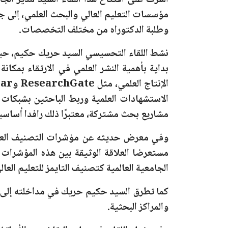
أشرف على افتتاح هذا اللقاء السيد مدير الج
مؤسسات التعليم العالي والبحث العلمي، إلى جا
وطلبة الدكتوراه من مختلف التخصصات.
نشط اللقاء التحسيسي السيد حريك حكيم، حيث 
بداية بأهمية النشر العلمي في الارتقاء بمكان
الإنتاج العلمي، مثل
ResearchGate وGoogle Scholar وarXiv
الاستشهادات العلمية وربط الباحثين بشبكات 
مشاريع بحث مشتركة، معتبرًا ذلك رافدا أساسيا ل
وفي معرض حديثه عن مؤشرات التصنيف العلمي
مستعرضا العلاقة الوثيقة بين هذه المؤشرات و
الجامعية العالمية كتصنيف التايمز للتعليم العا
كما تطرق
السيد حكيم حريك
في مداخلته إلى 
والمراكز البحثية.