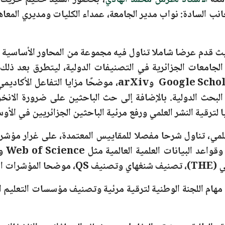
امعة
الأستاذ لطرش محمد الهادي
، بحضور السيد حكيم حريك، 
نب السادة: نواب مدير الجامعة، عمداء الكليات ومديري المعاه
قدم عرضا شاملا تناول فيه مجموعة من المحاور الأساسية التي
ة الجامعات الجزائرية في التصنيفات الدولية، ليتطرق بعد ذلك
، موضحًا مزايا التفاعل الأكادي
البحث الدولية. بالإضافة إلى حث الباحثين على ضرورة الان
ترقية النشر العلمي ورفع مرئية الباحثين الجزائريين في الأوسا
، تناول شرحا مفصلا للمقاييس المعتمدة، على غرار مؤشر
قواعد البيانات العلمية العالمية مثل
Web of Science
و us
لي
(THE)
، تصنيف شنغهاي وتصنيف
QS
، موضحا المؤشرات ال
مهام اللجنة الوطنية لترقية مرئية وتصنيف مؤسسات التعليم ا