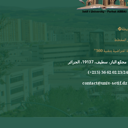
يطة
 المخطط
 افتراضية بتقنية 360°
مجمّع الباز، سطيف، 19137، الجزائر
23/24 0
contact@univ-setif.dz