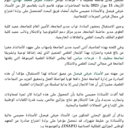
استقبل مدير
جامعة سطيف 1 – فرحات عباس
الأستاذ لطرش محمد الهادي
، اليوم
الأربعاء 11 جوان 2025
بقاعة المحاضرات مولود قاسم نايت بلقاسم، كل من
الأستاذ
خرفي فيصل
و
الأستاذة حميسي مالية
، أعضاء فريق البحث المتحصل على براءة اختراع
في مجال قياس الجرعات الإشعاعية.
وجرى الاستقبال بحضور السادة: نواب مدير الجامعة، الأمين العام للجامعة، عميد كلية
العلوم، مدير حاضنة الجامعة، مدير مركز دعم التكنولوجيا والابتكار ونائب عميد كلية
العلوم المكلف بالبحث العلمي والعلاقات الخارجية.
وفي كلمته بهذه المناسبة، أثنى السيد مدير الجامعة بإسهاب على جهود الأساتذة، معبرا
عن بالغ فخره واعتزازه بهذا الإنجاز العلمي المتميز، الذي يُعد إضافة نوعية وتشريفا
لجامعة سطيف 1 – فرحات عباس
، كما يعكس المكانة العلمية المرموقة التي بلغتها
الجامعة في مجالي البحث العلمي والابتكار.
من جهته عبر
الأستاذ خرفي فيصل
عن عميق امتنانه لهذا الاستقبال، مؤكدا أن هذه
المبادرة من إدارة الجامعة تمثل دافعا قويا لمواصلة العمل وتحقيق المزيد من النجاحات
العلمية، مشيرا إلى أن هذا الانجاز ليس إلا بداية لسلسلة من الإنجازات العلمية.
كما أكدت
الأستاذة حميسي مالية
بأن الحصول على هذه البراءة كان ثمرة لمحاولات
وتجارب عديدة، وأن هذا الابتكار هو نتاج جزائري خالص، يثبت قدرة الكفاءات الوطنية
على الإبداع في المجالات العلمية والبحثية.
يذكر أن الفريق البحثي المتكون من:
الأستاذ خرفي فيصل، الأستاذة حميسي مالية
والأستاذة بن خليفة شهرزاد
، قد تحصل مؤخرا على براءة اختراع صادرة عن المعهد
الوطني الجزائري للملكية الصناعية
(INAPI)
، والموسومة بــ: