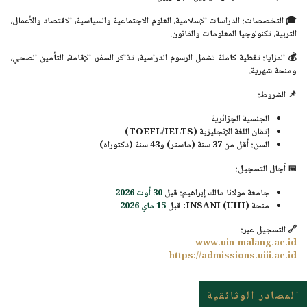
🎓
التخصصات
: الدراسات الإسلامية، العلوم الاجتماعية والسياسية، الاقتصاد والأعمال،
التربية، تكنولوجيا المعلومات والقانون.
💰
المزايا
: تغطية كاملة تشمل الرسوم الدراسية، تذاكر السفر، الإقامة، التأمين الصحي،
ومنحة شهرية.
📌
الشروط
:
الجنسية الجزائرية
إتقان اللغة الإنجليزية (TOEFL/IELTS)
السن: أقل من 37 سنة (ماستر) و43 سنة (دكتوراه)
📅
آجال التسجيل
:
جامعة مولانا مالك إبراهيم: قبل
30 أوت 2026
منحة INSANI (UIII): قبل
15 ماي 2026
🔗 التسجيل عبر:
www.uin-malang.ac.id
https://admissions.uiii.ac.id
المصادر الوثائقية