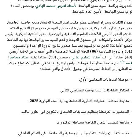
انعقد اليوم ا
لاثنين 03 فيفري 2025
مجلس مديرية الجامعة بقاعة الاجتماعات
للمديرية، برئاسة السيد مدير الجامعة
الأستاذ لطرش مـحمد الهادي
، وبحضور السادة:
نواب مدير الجامعة، الأمين العام للجامعة،
عمداء الكليات ومدراء المعاهد، عضو مكتب استراتيجية الرقمنة، مدير حاضنة الجامعة،
مدير مركز تطوير المقاولاتية، مسؤول خلية ضمان الجودة، مدير مركز التعليم المكثف
للغات، المدير الفرعي للأنشطة العلمية، الثقافية والرياضية، مدير المكتبة المركزية، رئيس
مركز الأنظمة والشبكات. في مستهل الاجتماع قدم السيد مدير الجامعة تهانيه الخاصة
لجميع الأساتذة الذين تم ترقيتهم بمناسبة صدور نتائج
الدورة الواحدة والخمسون
(51)
و
الدورة السادسة (06)
للجنة الوطنية الجامعية والتي أسفرت عن
ترقية أربعين
(40) أستاذا
الى رتبة
أ
ستاذ التعليم العالي
و
خمسين (50) أستاذا
لرتبة
أستاذ محاضرا
قسم "أ"
من
جامعة سطيف 1 فرحات عباس
، ليشرع بعدها في أشغال الاجتماع حيث
تم التطرق إلى النقاط المدرجة في جدول الأعمال والتي شملت:
- حوصلة امتحانات السداسي الأول.
- انطلاق النشاطات البيداغوجية للسداسي الثاني.
- متابعة مختلف العمليات الادارية المتعلقة ببداية السنة الجارية 2025.
- التحضيرات المرتبطة بتنظيم مسابقات الالتحاق بالتكوين في الطور الثالث.
- متابعة تنصيب اللجان الخاصة بمسابقة الدكتوراه.
- ضبط كافة الإجراءات التنظيمية واللوجستية والمصادقة على النظام الداخلي