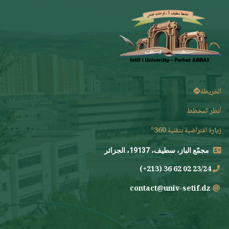
الخريطة
أنظر المخطط
زيارة افتراضية بتقنية 360°
مجمّع الباز، سطيف، 19137، الجزائر
23/24 02 62 36 (213+)
contact@univ-setif.dz