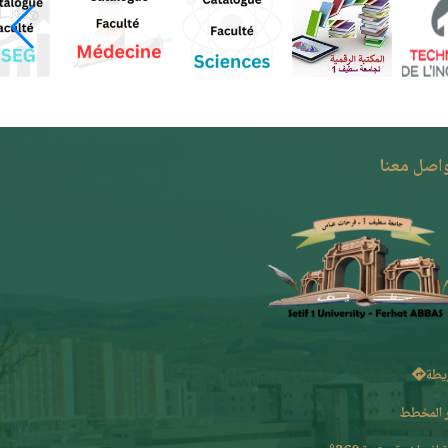
واصل معنا
يطة
 المخطط