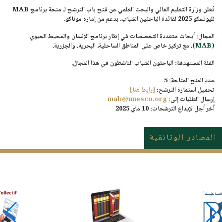
تُعلن
وزارة التعليم العالي والبحث العلمي
عن فتح باب الترشح لـ
منحة برنامج MAB
لليونسكو 2025
لفائدة
الباحثين الشباب
، بدعم من
إمارة موناكو
.
المجال:
أبحاث
متعددة التخصصات
في إطار برنامج
الإنسان والمحيط الحيوي
(MAB)
، مع تركيز خاص على
المناطق الساحلية، البحرية، والجزرية
.
الفئة المستهدفة:
الباحثون الشباب الناشطون في هذا المجال.
عدد المنح المتاحة:
5
تحميل استمارة الترشح:
[رابط هنا]
إرسال الطلبات إلى:
mab@unesco.org
آخر أجل لإيداع الترشحات:
10 ماي 2025
المصادر الوثائقية