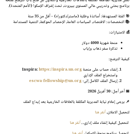
تُعلن مديرية الجامعة المكلفة بالعلاقات الخارجية والتعاون عن فتح باب الترشح لمنحة
برنامج بحثي وتدريبي عالي المستوى ببيروت، تحت إشراف الإسكوا (الأمم المتحدة).
🎯
الفئة المستهدفة
: أساتذة وطلبة (ماستر/دكتوراه) – أقل من 35 سنة
📚
التخصصات
: الاقتصاد، السياسات العامة، الإحصاء، الحوكمة، التنمية المستدامة
💰
الامتيازات
:
منحة شهرية 4000 دولار
تذكرة سفر ذهاب وإياب
كيفية الترشح:
إنشاء حساب على منصة Inspira:
https://inspira.un.org
واستخراج الملف الإداري
إرسال الملف الكامل إلى:
escwa-fellowship@un.org
📅
آخر أجل
: 30 أفريل 2026
📌 يرجى إعلام نيابة المديرية المكلفة بالعلاقات الخارجية بعد إيداع الملف
لتحميل الاعلان،
أنقر هنا
لتحميل كيفية إنشاء ملف إداري
، ،
أنقر هنا
لتحميل برنامج-منحة-الإسكوا ،
أنقر هنا