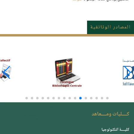
المصادر الوثائقية
كــــليات ومــــعاهد
كليــــة التكنولوجيا