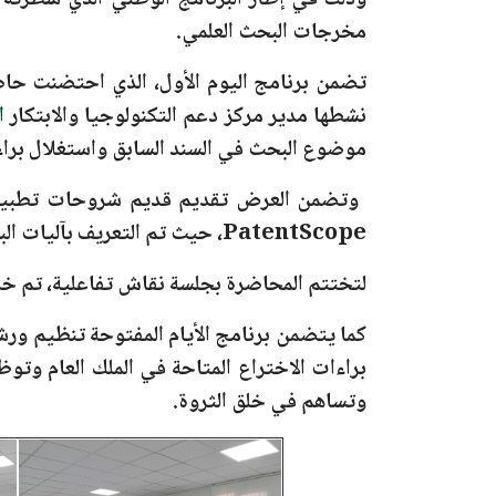
وذلك في إطار البرنامج الوطني الذي سطرته الل
مخرجات البحث العلمي.
تضمن برنامج اليوم الأول، الذي احتضنت حاضن
نشطها مدير مركز دعم التكنولوجيا والابتكار
ال
موضوع البحث في السند السابق واستغلال براءات
وتضمن العرض تقديم قديم شروحات تطبيقي
PatentScope
، حيث تم التعريف بآليات ا
لتختتم المحاضرة بجلسة نقاش تفاعلية، تم خل
كما يتضمن برنامج الأيام المفتوحة تنظيم ورشا
براءات الاختراع المتاحة في الملك العام و
وتساهم في خلق الثروة.