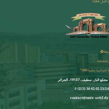
واصل معنا
يطة
 المخطط
 افتراضية بتقنية 360°
مجمّع الباز، سطيف، 19137، الجزائر
23/24 0
contact@univ-setif.dz