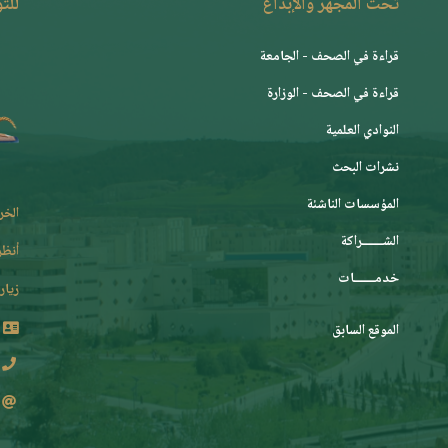
تحت المجهر والإبداع
للت
قراءة في الصحف - الجامعة
قراءة في الصحف - الوزارة
النوادي العلمية
نشرات البحث
المؤسسات الناشئة
الخر
الشـــــــراكة
أنظر
خدمـــــــات
زيارة
الموقع السابق
2 62 36 (213+)