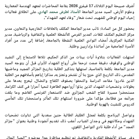
أشرف صبيحة اليوم
الثلاثاء 17 فيفري 2026
بقاعة المحاضرات لمعهد الهندسة المعمارية
وعلوم الأرض، السيد مدير الجامعة
الأستاذ لطرش محمد الهادي
، على انطلاق فعاليات
إحياء اليوم الوطني للشهيد، تحت شعار
"وفاء لعهد الشهداء"،
بحضور كل من السادة: نائب مدير الجامعة المكلف بالعلاقات الخارجية والتعاون، مدير
مركز التعليم المكثف للغات، المدير الفرعي للأنشطة العلمية والثقافية والرياضية، مدير
المكتبة المركزية، أعضاء النوادي العلمية النشطة بالجامعة، إضافة إلى عدد من أفراد
الأسرة الجامعية من أساتذة وإداريين وطلبة.
استهلت الفعاليات بتلاوة آيات بينات من الذكر الحكيم، تلاها الاستماع إلى النشيد
الوطني والوقوف دقيقة صمت ترحما على أرواح الشهداء الأبرار، قبل أن يتوجه السيد
مدير الجامعة بكلمة بالمناسبة، استهلها بتذكير الطلبة بتاريخ الجزائر المجيد وماضيها
المقدس، ذلك التاريخ الذي حريّ بنا أن نفتخر ونعتز به، مذكرا إياهم بأسلافهم من الطلبة
الذين غادروا مقاعد الدراسة والتحقوا بصفوف الكفاح والنضال، ليعرج بعدها على
بطولات وتضحيات الشهداء الذين بذلوا أرواحهم الطاهرة لنحيا أحرارا في كنف الكرامة،
مستحضرا مسيرة كفاح الشعب الجزائري ضد الاستعمار الفرنسي الغاشم وما بلغت
جرائمه من فظاعة، مؤكدا على ضرورة استلهام تلك المآثر واستحضار تلك المآسي
كدروس للتشبث بالهوية الوطنية.
وتواصل البرنامج بكلمة لممثل الطلبة، الطالبة حنين سعدية التي تناولت تضحيات
الشهداء ومكانتهم في وجدان الشباب، أعقب ذلك تقديم أنشودة وطنية بعنوان
"جزائر
المجد"
من أداء طلبة نادي التواصل اللغوي،
وفي سياق الأنشطة الفكرية والثقافية، تم تنظيم مناظرة حول موضوع
"الجيل الحالي