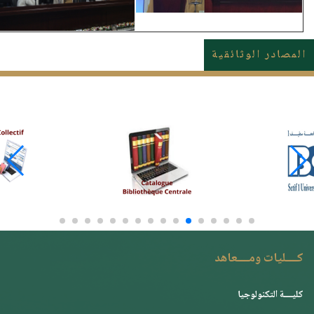
المصادر الوثائقية
كــــليات ومــــعاهد
كليــــة التكنولوجيا