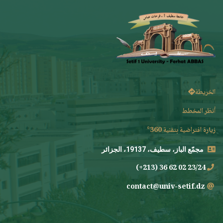
الخريطة
أنظر المخطط
زيارة افتراضية بتقنية 360°
مجمّع الباز، سطيف، 19137، الجزائر
23/24 02 62 36 (213+)
contact@univ-setif.dz