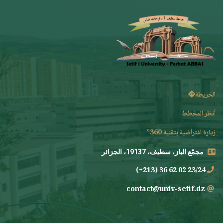
الخريطة
أنظر المخطط
زيارة افتراضية بتقنية 360°
مجمّع الباز، سطيف، 19137، الجزائر
23/24 02 62 36 (213+)
contact@univ-setif.dz