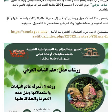
في إطار برنامجه، ينظم منتدى نساء
جامعة سطيف 1 فرحات عباس
ورشات حول
"
علم
النبات العرقي
"
، يوم
الثلاثاء 3 ديسمبر2024
بقاعة المحاضرات مولود قاسم نايت
بلقاسم.
يتمحور هذا الحدث حول ورشتين تهدفان إلى معرفة عالم النباتات واستعمالاتها ونقل
هذه المعرفة والحفاظ عليها وكذلك إنتاج مستحضرات التجميل الطبيعية.
للتسجيل الرجاء ملء الاستمارة الالكترونية الآتية:
https://sondages.univ-
setif.dz/index.php/323682?newtest=Y&lang=fr