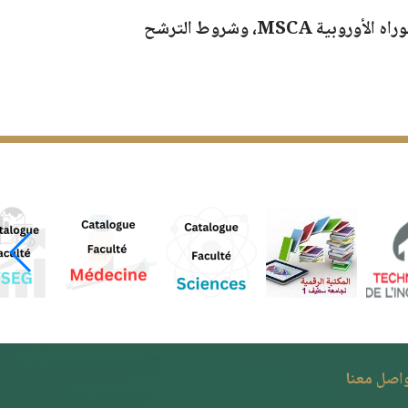
تهدف هذه الجلسة إلى شرح الفرص المتاحة للطلبة الباحثين والأساتذة الراغبين في الانضمام إلى شبكات الدكتوراه الأوروبية MSCA، وشروط الترشح
واصل معنا