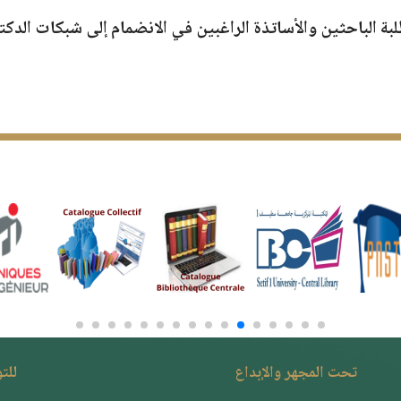
تحت المجهر والإبداع
للت