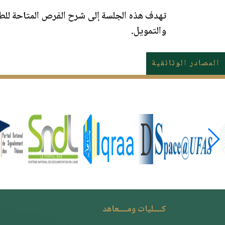
والتمويل.
المصادر الوثائقية
كــــليات ومــــعاهد