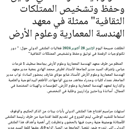
وحفظ وتشخيص الممتلكات
الثقافية" ممثلة في معهد
الهندسة المعمارية وعلوم الأرض
انطلقت صببحة اليوم
الإثنين 28 أكتوبر 2024
فعاليات الملتقى الدولي حول:
" دور
تكنولوجيات الرقمنة في توثيق وحفظ وتشخيص الممتلكات الثقافية"
المنظم من طرف معهد الهندسة المعمارية وعلوم الأرض بجامعة سطيف 1 فرحات
عباس، بإشراف السيد مدير الجامعة الأستاذ لطرش محمد الهادي بمعية مدير معهد
الهندسة المعمارية وعلوم الأرض الأستاذ شابو مولاي شارف، بحضور السادة: نواب مدير
الجامعة، عمداء كليات ومدراء معاهد، مديري الواجهات، الأطقم البيداغوجية والعلمية
والإدارية لمعهد الهندسة المعمارية وعلوم الأرض، المؤسسات والهيئات المختصة في
المجال، أساتذة وباحثين وإداريين وطلبة في التخصص.
استهلت مراسيم افتتاح هذا الملتقى الدولي بآيات بينات من الذكر الحكيم، والوقوف
استماعا للنشيد الوطني، ليتم الشروع في تقديم كلمة افتتاحية من طرف رئيسة الملتقى
الأستاذة بوسنينة منية
رحبت فيها بالحضور، وتطرقت إلى أهمية وأهداف هذا الملتقى
الدولي، التي تندرج ضمن تفعيل الجامعة من الجيل الرابع 4.0، عقبها كلمة السيد مدير