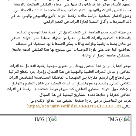
المعهد
الأستاذ مولاي شارف شابو
ركز فيها على محاور الملتقى المرتبطة بالرقمنة
خدمة لتسيير التراث والتوثيق، التقنيات الجديدة المستخدمة كالذكاء الاصطناعي،
وصور الأقمار الصناعية، دراسة حالات لرقمنة التراث الأثري والطبيعي والبني، بما في
ذلك التشريعات وآفاق التنمية لإدارة التراث في العصر الرقمي.
من جهته السيد مدير الجامعة، في كلمته تطرق إلى أهمية هذا الموضوع المرتبط
بالممتلكات الثقافية والتراث الانساني، معبرا عن تفاؤله لحفاظ على التراث الثقافي،
من خلال بصمات رقمية وقواعد بيانات يمكن الاستعانة بها مستقبلا في مختلف
المواضيع، كما حث على بلورة التوصيات التي سيتوج بها هذا الملتقى لدعم جامعة
المستقبل، جامعة الجيل الرابع 4.0.
تجدر الإشارة إلى ان هذا الملتقى يهدف إلى تطوير منهجية رقمية للتعامل مع التراث
الثقافي، و تبادل الخبرات العلمية والمهنية في هذا المجال، وإجراء جرد للقطع التراثية
التي تحتاج إلى ترميم، مقارنة بين المنهجيات المختلفة المستخدمة لتشخيص التراث
الثقافي المبني، وتنفيذ ودعم وتنسيق الدراسات البحثية من خلال التعليم والتوثيق
والإعلام حول التراث المعماري الثقافي، كما سيوفر فرصة لاستخدام الرقمنة في التراث
الثقافي لمعرفة و متابعة تقدم المشاريع البحثية في هذا المجال.
لمزيد من التفاصيل يرجى زيارة صفحة الملتقى عبر الموقع الإلكتروني
التالي:
https://ocs.univ-setif.dz/ICRRDT24/ICRRDT24