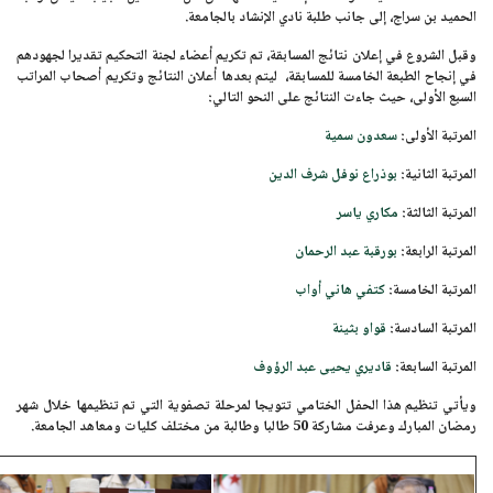
الحميد بن سراج
، إلى جانب طلبة نادي الإنشاد بالجامعة.
وقبل الشروع في إعلان نتائج المسابقة، تم تكريم أعضاء لجنة التحكيم تقديرا لجهودهم
في إنجاح الطبعة الخامسة للمسابقة، ليتم بعدها أعلان النتائج وتكريم أصحاب المراتب
السبع الأولى، حيث جاءت النتائج على النحو التالي:
المرتبة الأولى:
سعدون سمية
المرتبة الثانية:
بوذراع نوفل شرف الدين
المرتبة الثالثة:
مكاري ياسر
المرتبة الرابعة:
بورقبة عبد الرحمان
المرتبة الخامسة:
كتفي هاني أواب
المرتبة السادسة:
قواو بثينة
المرتبة السابعة:
قاديري يحيى عبد الرؤوف
ويأتي تنظيم هذا الحفل الختامي تتويجا لمرحلة تصفوية التي تم تنظيمها خلال
شهر
رمضان المبارك
وعرفت مشاركة
50 طالبا وطالبة
من مختلف كليات ومعاهد الجامعة.