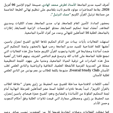
أشرف السيد مدير الجامعة
الأستاذ لطرش محمد الهادي
، صبيحة اليوم
الإثنين 06 أفريل
2026
، بقاعة المحاضرات مولود قاسم نايت بلقاسم، على تنظيم نهائي الطبعة الخامسة
من مسابقة ترتيل القرآن الكريم
“مسك الترتيل”
،
بحضور السادة: الأمين العام للجامعة، نواب مدير الجامعة، عمداء الكليات ومديري
المعاهد، أعضاء لجنة تحكيم المسابقة، ممثلو المؤسسات الراعية للمسابقة، إطارات
بالجامعة، الطلبة
16 المتأهلين للنهائي
وعدد من أفراد الأسرة الجامعية.
استهلت الفعاليات بآيات بينات من الذكر الحكيم تلاها القارئ الشيخ اعمران ياسين،
أعقبها كلمة افتتاحية للسيد مدير الجامعة رحب فيها بالحضور ولجنة التحكيم التي
ضمت أساتذة ومشايخا في تلاوة وتجويد القرآن الكريم، مثمنا مثل هذه الفعاليات التي
تجمع طلبة الجامعة على كتاب الله وترسخ قيم التنافس الشريف بينهم، لافتا إلى أهمية
مثل هذه المبادرات في ترقية الحياة الجامعية، ومثنيا على جهود اللجنة التنظيمية
ممثلة في المديرية الفرعية للأنشطة العلمية، الثقافية والرياضية والنادي العلمي لطب
الأسنان
Dental Study Club
، متبوعة بكلمة للطالب بن عمر يونس من النادي العلمي
لطلبة الأسنان.
أعقب الكلمات الافتتاحية مداخلة
للشيخ عبد الحفيظ بن زاوي
بعنوان
“علاقة الطالب
بالقرآن الكريم”
، لتبدأ بعدها تلاوات الطلبة الستة عشر المتأهلين للمرحلة النهائية أمام
لجنة التحكيم المكونة من الأساتذة والمشايخ وهم:
الشيخ حمزة هيصام، ياسين إعمران،
عبد الحفيظ بن زاوي، ومصطفى سمارة
، التي قيمت تلاوات الطلبة وفق أحكام التجويد
وحسن الأداء،
كما تخللت الفعاليات وصلات إنشادية قدمها كل من
المنشدين نجيب عياش وعبد