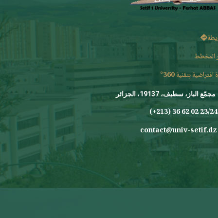
يطة
 المخطط
 افتراضية بتقنية 360°
مجمّع الباز، سطيف، 19137، الجزائر
23/24 0
contact@univ-setif.dz