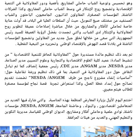
وهو تحسيس وتوعية الشباب حاملي المشاريع، بأهمية ودور المقاولاتية في التنمية
الإقتصادية وتشجيع روح الإبتكار في وسط الشباب حاملي المشاريع، وكذا الشركات
الناشئة، المؤسسات المصغرة، المقاولون الذاتيون، الجامعيون، الباحثون والشباب
المستفيد من مختلف صيغ التمويل، حيث أن السلطات العليا في البلاد، قد أولت عناية
خاصة لحاملي الأفكار والمشاريع، من خلال مباشرة إصلاحات عميقة لتطوير روح
المقاولاتية والإبتكار لدى الشباب، والتي تجسدت بفضل الرؤية العميقة للسيد رئيس
الجمهورية، التي سعى من خلالها لخلق جيل جديد من المقاولين وتشجيع المؤسسات
الناشئة في بلادنا قصد النهوض بالإقتصاد الوطني وتحريره من التبعية النفطية .
تم بعد ذلك تنظيم مائدة مستديرة حول "المقاولاتية كحافز للتنمية الاقتصادية " من
تنشيط السادة: عميد كلية العلوم الاقتصادية والتجارية وعلوم التسيير، مدير الصناعة،
مدير
NESDA
، مدير
ANGAM
، مدير
CDE
، رئيس جمعية إنصاف، كما تم تبادل
النقاش حول دور المقاولاتية في التنمية، بما في ذلك تنظيم ورشة تفاعلية حول:
"أساسيات إنشاء مشروع ناجح من طرف NESDA /ANGEM"
تضمنت تقديم
نصائح حول إعداد خطة العمل، وكذا استعراض تجربة قصة نجاح لمؤسسة مصغرة
للطالب هيثم معيري.
اختتم اليوم الأول بزيارة المعارض المنظمة بهذه المناسبة، والتي شارك فيها العديد من
المتعاملين اقتصاديون ، والبنوك ، وحاضنة الجامعة،
NESDA، ANGEM
، مؤسسات
ناشئة، نوادي علمية وحاملي أفكار ومشاريع، الديوان الوطني للقياسة، مديرية التكوين
والتعليم المهني، والعديد من هيئات المرافقة.