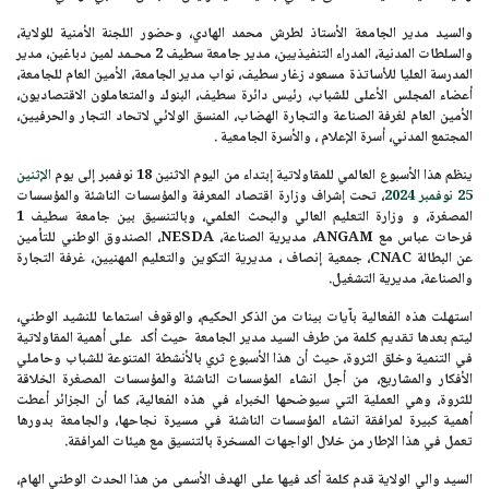
والسيد مدير الجامعة
الأستاذ لطرش محمد الهادي
، وحضور اللجنة الأمنية للولاية،
والسلطات المدنية، المدراء التنفيذيين، مدير
جامعة سطيف 2 محـمد لمين دباغين
، مدير
المدرسة العليا
للأساتذة مسعود زغار سطيف
، نواب مدير الجامعة، الأمين العام للجامعة،
أعضاء المجلس الأعلى للشباب، رئيس دائرة سطيف، البنوك والمتعاملون الاقتصاديون،
الأمين العام لغرفة الصناعة والتجارة الهضاب، المنسق الولائي لاتحاد التجار والحرفيين،
المجتمع المدني، أسرة الإعلام ، والأسرة الجامعية .
ينظم هذا الأسبوع العالمي للمقاولاتية إبتداء من اليوم
الاثنين 18 نوفمبر
إلى يوم
الإثنين
25 نوفمبر 2024
، تحت إشراف وزارة اقتصاد المعرفة والمؤسسات الناشئة والمؤسسات
المصغرة، و وزارة التعليم العالي والبحث العلمي، وبالتنسيق بين جامعة سطيف 1
فرحات عباس مع
ANGAM
، مديرية الصناعة،
NESDA
، الصندوق الوطني للتأمين
عن البطالة
CNAC
، جمعية إنصاف ، مديرية التكوين والتعليم المهنيين، غرفة التجارة
والصناعة، مديرية التشغيل.
استهلت هذه الفعالية بآيات بينات من الذكر الحكيم، والوقوف استماعا للنشيد الوطني،
ليتم بعدها تقديم كلمة من طرف السيد مدير الجامعة حيث أكد على أهمية المقاولاتية
في التنمية وخلق الثروة، حيث أن هذا الأسبوع ثري بالأنشطة المتنوعة للشباب وحاملي
الأفكار والمشاريع، من أجل انشاء المؤسسات الناشئة والمؤسسات المصغرة الخلاقة
للثروة، وهي العملية التي سيوضحها الخبراء في هذه الفعالية، كما أن الجزائر أعطت
أهمية كبيرة لمرافقة انشاء المؤسسات الناشئة في مسيرة نجاحها، والجامعة بدورها
تعمل في هذا الإطار من خلال الواجهات المسخرة بالتنسيق مع هيئات المرافقة.
السيد والي الولاية قدم كلمة أكد فيها على الهدف الأسمى من هذا الحدث الوطني الهام،