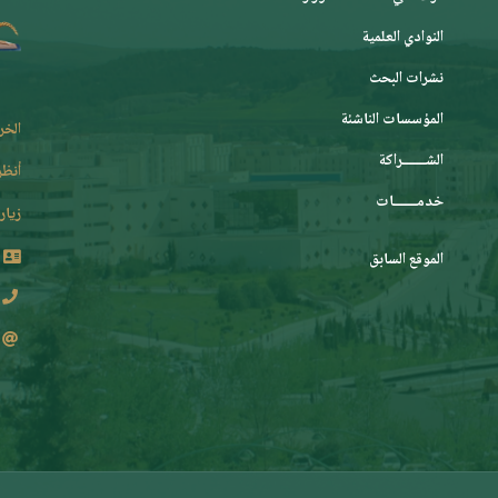
النوادي العلمية
نشرات البحث
المؤسسات الناشئة
الخر
الشـــــــراكة
أنظر
خدمـــــــات
زيارة
الموقع السابق
2 62 36 (213+)