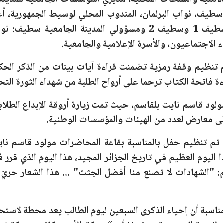
لأمنية والسلطات المحلية، مديري المؤسسات الجامعية للمدينة
يف، نواب البرلمان، المندوب المحلي لوسيط الجمهورية، أعضا
الشعبي الولائي، مديري الخدمات الجامعية سطيف 1 وسطيف 2 ومسؤولي 
ء الاجتماعيون، والأسرة الإعلامية والجامعية.
تنظيم وقفة رمزية تضمنت قراءة آيات بينات من الذكر الحكيم
ة فاتحة الكتاب ترحما على أرواح الطلبة من شهداء الثورة التح
ولود قاسم نايت بلقاسم
، حيث تمت زيارة أروقة الإبداع الطلاب
ة إلى معارض لعدد من الهيئات والمؤسسات الوطنية.
 تم تنظيم حفل بالمناسبة بقاعة المحاضرات مولود قاسم ناي
ا اليوم العظيم في تاريخ الجزائر المجيد، هذا اليوم الذي قرر ف
م:
"الشهادات لا تصنع منا أفضل الجثث"
... هذا الشعار حري
لمناسبة أن إحياء الذكرى السبعين ليوم الطالب يعد محطة لاستحض