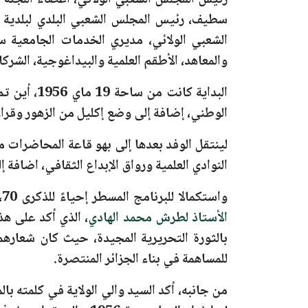
رئيس المجلس الشعبي الولائي، أعضاء اللجنة ا
سطيف، رئيس المجلس الشعبي البلدي لبلدية سط
والمعاهد، الأطقم العلمية والبيداغوجية، الشركا
البداية كانت من
ساحة 19 ماي 1956،
أين تم 
الوطني، إضافة إلى وضع إكليل من الزهور وقراء
لينتقل الوفد بعدها إلى بهو
قاعة المحاضرات م
النوادي العلمية ورواق الإبداع الثقافي، اضاف
واستكمالا للبرنامج المسطر
إحياءً للذكرى 70
،
الأستاذ لطرش محمد الهادي
، الذي أكد على هذ
بالثورة التحريرية المجيدة، حيث كان شعاره
للمساهمة في بناء الجزائر المنتصرة.
من جانبه، أكد السيد والي الولاية في كلمته با