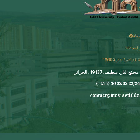
يطة
 المخطط
 افتراضية بتقنية 360°
مجمّع الباز، سطيف، 19137، الجزائر
23/24 0
contact@univ-setif.dz