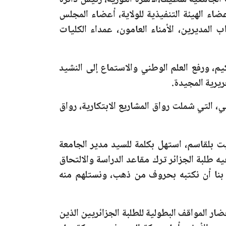
 الجامعية سطيف،الأسرة الثورية، رئيس دائرة
ء الهيئة التنفيذية للولاية، أعضاء المجلس
المدينة الجامعية سطيف: نواب المديرين، الأمناء العامون، عمداء الكليات
، ورفع العلم الوطني والاستماع إلى النشيد
ريرية المجيدة.
ي، التي شملت رواق المشاريع الابتكارية، رواق
ت بلقاسم، استهل بكلمة للسيد مدير الجامعة
يه طلبة الجزائر ترك مقاعد الدراسة والالتحاق
ّ بنا أن نكتبه بحروف من ذهب، ونستلهم منه
ار المواقف البطولية للطلبة الجزائريين الذين