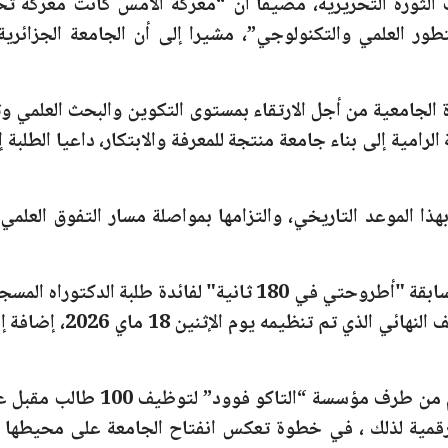
لثورة التحريرية، مضيفا أن “
معركة الأمس كانت معركة تحري
تطور العلمي والتكنولوجي”
، مشيرا إلى أن الجامعة الجزائر
سرة الجامعية من أجل الارتقاء بمستوى التكوين والبحث العلمي 
رامية إلى بناء جامعة منتجة للمعرفة والابتكار، داعيا الطلبة إ
هذا الموعد التاريخي، والتزامها بمواصلة مسار التفوق العلم
سابقة
"أطروحتي في 180 ثانية"
لفائدة طلبة الدكتوراه المسجل
 النهائي الذي تم تنظيمه يوم ا
لإثنين 18 ماي 2026،
إضافة إل
دم من طرف مؤسسة
“التاكو فوود”
لتوظيف
100 طالب
مقبل عل
ية لذلك ، في خطوة تعكس انفتاح الجامعة على محيطها ال