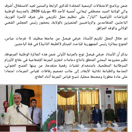
ضمن برنامج الاحتفالات الرسمية المخلدة للذكرى الرابعة والستين لعيد الاستقلال، أشرف
والي الولاية
السيد مصطفى ليماني
، أمسية
الأحد 05 جويلية 2026،
بالمدرسة الوطنية
للرياضات الأولمبية "الباز"، على تنظيم حفل تكريمي على شرف الأسرة الثورية،
الباحثين، المتقاعدين والرياضيين المتميزين بالولاية، بحضور رئيس المجلس الشعبي
الولائي والوفد المرافق.
تم خلال الحفل تكريم
الأستاذ خرفي فيصل
من
جامعة سطيف 1- فرحات عباس
،
المتوج بجائزة رئيس الجمهورية للباحث المبتكر (الطبعة الثانية) في فئة الباحثين.
يذكر أن
الأستاذ خرفي فيصل
توج بالمرتبة الأولى ضمن هذه الجائزة الوطنية المرموقة،
نظير مشروعه البحثي المتعلق بانتاج دعامات لتعزيز الجرعة الإشعاعية في علاج الأورام
السرطانية السطحية، باستخدام تقنيات رقمية متقدمة، من بينها المسح الضوئي،
النمذجة والطباعة ثلاثية الأبعاد، إلى جانب تصميم رقاقات لقياس الجرعات اعتمادا
على مادة مطورة ومصنعة محليا، تتيح قياس الجرعة أثناء العلاج.