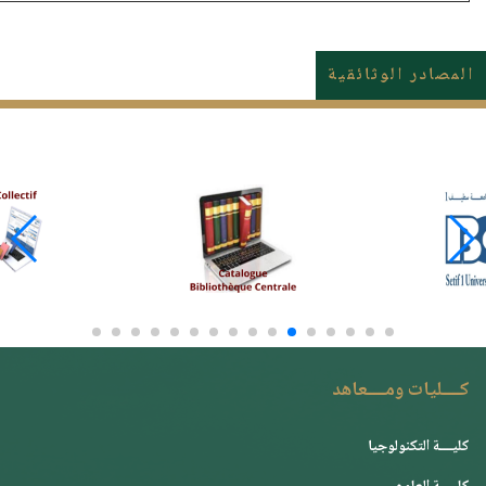
المصادر الوثائقية
كــــليات ومــــعاهد
كليــــة التكنولوجيا