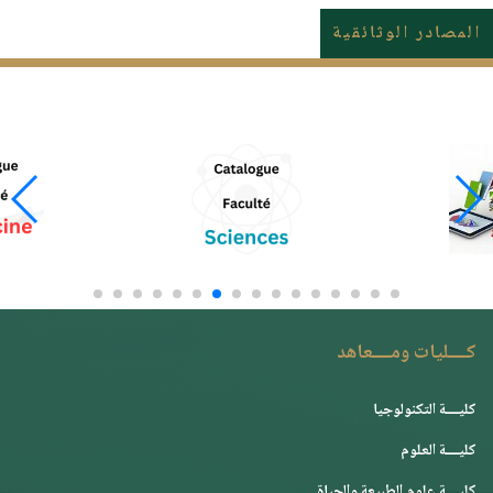
المصادر الوثائقية
كــــليات ومــــعاهد
كليــــة التكنولوجيا
كليــــة العلوم
كليــــة علوم الطبيعة والحياة