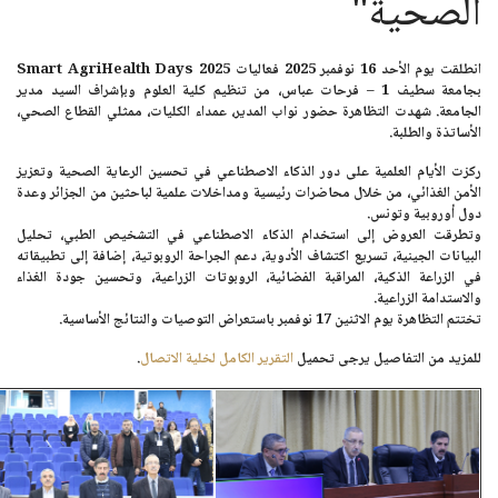
الصحية"
انطلقت يوم
الأحد 16 نوفمبر 2025
فعاليات
Smart AgriHealth Days 2025
بجامعة سطيف 1 – فرحات عباس، من تنظيم كلية العلوم وبإشراف السيد مدير
الجامعة. شهدت التظاهرة حضور نواب المدير، عمداء الكليات، ممثلي القطاع الصحي،
الأساتذة والطلبة.
ركزت الأيام العلمية على دور الذكاء الاصطناعي في
تحسين الرعاية الصحية
و
تعزيز
الأمن الغذائي
، من خلال محاضرات رئيسية ومداخلات علمية لباحثين من الجزائر وعدة
دول أوروبية وتونس.
وتطرقت العروض إلى استخدام الذكاء الاصطناعي في التشخيص الطبي، تحليل
البيانات الجينية، تسريع اكتشاف الأدوية، دعم الجراحة الروبوتية، إضافة إلى تطبيقاته
في الزراعة الذكية، المراقبة الفضائية، الروبوتات الزراعية، وتحسين جودة الغذاء
والاستدامة الزراعية.
تختتم التظاهرة يوم
الاثنين 17 نوفمبر
باستعراض التوصيات والنتائج الأساسية.
للمزيد من التفاصيل يرجى تحميل
التقرير الكامل لخلية الاتصال
.