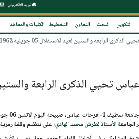
البريد الإلكتروني
التكوين
البحث
التعاون
التخطيط
الكليات والمعاهد
امعة سطيف 1- فرحات عباس
، صبيحة اليوم الاثنين 06 جويلية 2026،
 الجامعة
الأستاذ لطرش محمد الهادي
، على تنظيم وقفة رمزية بساحة 19 ماي 1956، 