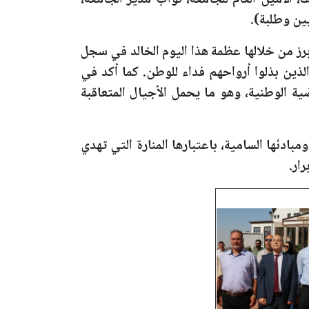
 الأمين العام للجامعة، نواب مدير الجامعة،
يين وطلبة).
برز من خلالها عظمة هذا اليوم الخالد في سجل
لذين بذلوا أرواحهم فداء للوطن. كما أكد في
 الوطنية، وهو ما يحمل الأجيال المتعاقبة
ادئها السامية، باعتبارها المنارة التي تهدي
ار.