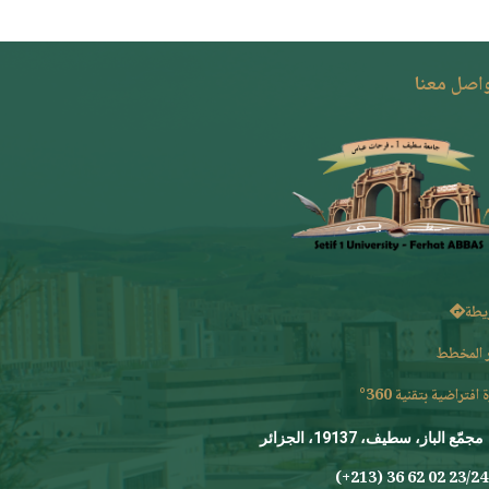
واصل معنا
يطة
 المخطط
 افتراضية بتقنية 360°
مجمّع الباز، سطيف، 19137، الجزائر
23/24 0