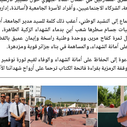
لشرق المشاركين في أشغال اللقاء الجهوي حول تسيير الأرشيف،
، الشركاء الاجتماعيين، وأفراد الأسرة الجامعية (أساتذة، إدار
اع إلى النشيد الوطني، أعقب ذلك كلمة للسيد مدير الجامعة، أ
يات جسام سطرها شعب أبيّ بدماء الشهداء الزكية الطاهرة، ا
 ثمرة كفاح مرير، ووحدة وطنية راسخة وإيمان عميق بالقضية
أمانة الشهداء، والمساهمة في بناء جزائر قوية ومزدهرة.
ة إلى الحفاظ على أمانة الشهداء والوفاء لقيم ثورة نوفمبر ومب
ة الرمزية بقراءة فاتحة الكتاب ترحما على أرواح شهدائنا الأبر