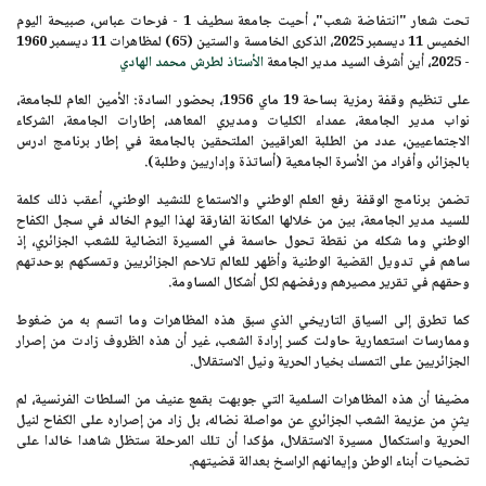
تحت شعار "انتفاضة شعب"، أحيت
جامعة سطيف 1 - فرحات عباس
، صبيحة اليوم
الخميس 11 ديسمبر 2025
، الذكرى الخامسة والستين (65) لمظاهرات
11 ديسمبر 1960
- 2025
، أين أشرف السيد مدير الجامعة
الأستاذ لطرش محمد الهادي
على تنظيم وقفة رمزية بساحة 19 ماي 1956، بحضور السادة: الأمين العام للجامعة،
نواب مدير الجامعة، عمداء الكليات ومديري المعاهد، إطارات الجامعة، الشركاء
الاجتماعيين، عدد من الطلبة العراقيين الملتحقين بالجامعة في إطار برنامج ادرس
بالجزائر، وأفراد من الأسرة الجامعية (أساتذة وإداريين وطلبة).
تضمن برنامج الوقفة رفع العلم الوطني والاستماع للنشيد الوطني، أعقب ذلك كلمة
للسيد مدير الجامعة، بين من خلالها المكانة الفارقة لهذا اليوم الخالد في سجل الكفاح
الوطني وما شكله من نقطة تحول حاسمة في المسيرة النضالية للشعب الجزائري، إذ
ساهم في تدويل القضية الوطنية وأظهر للعالم تلاحم الجزائريين وتمسكهم بوحدتهم
وحقهم في تقرير مصيرهم ورفضهم لكل أشكال المساومة.
كما تطرق إلى السياق التاريخي الذي سبق هذه المظاهرات وما اتسم به من ضغوط
وممارسات استعمارية حاولت كسر إرادة الشعب، غير أن هذه الظروف زادت من إصرار
الجزائريين على التمسك بخيار الحرية ونيل الاستقلال.
مضيفا أن هذه المظاهرات السلمية التي جوبهت بقمع عنيف من السلطات الفرنسية، لم
يثنِ من عزيمة الشعب الجزائري عن مواصلة نضاله، بل زاد من إصراره على الكفاح لنيل
الحرية واستكمال مسيرة الاستقلال، مؤكدا أن تلك المرحلة ستظل شاهدا خالدا على
تضحيات أبناء الوطن وإيمانهم الراسخ بعدالة قضيتهم.