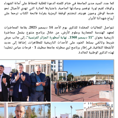
كما جدد السيد مدير الجامعة في ختام كلمته الدعوة للطلبة للحفاظ على أمانة الشهداء
والوفاء لقيم ثورة نوفمبر ومبادئها السامية، باعتبارها المنارة التي تهدي الأجيال نحو
خدمة الوطن وصون هويته، لتختتم الوقفة الرمزية بقراءة فاتحة الكتاب ترحما على
أرواح شهدائنا الأبرار.
تتواصل الفعاليات المخلدة للذكرى يوم
الأحد 14 ديسمبر 2025،
بقاعة المحاضرات
لمعهد الهندسة المعمارية وعلوم الأرض، من خلال برنامج متنوع يشمل محاضرة
تاريخية بعنوان
"11 ديسمبر 1960.. نهاية أسطورة الجزائر الفرنسية"
، إلى جانب عرض
شريط وثائقي يسلط الضوء على الأحداث التاريخية للمظاهرات، إضافة إلى عديد
الأنشطة الثقافية، في إطار برنامج ثري سطرته جامعة سطيف 1 - فرحات عباس تخليدا
لهذه الذكرى الوطنية الخالدة.