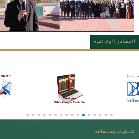
المصادر الوثائقية
كــــليات ومــــعاهد