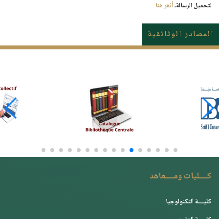
لتحميل الرسالةـ
أنقر هنا
المصادر الوثائقية
كــــليات ومــــعاهد
كليــــة التكنولوجيا