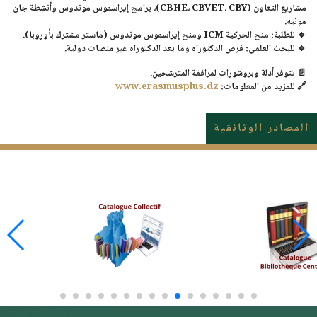
مشاريع التعاون (CBHE، CBVET، CBY)، برامج
إيراسموس موندوس
وأنشطة
جان
مونيه
.
🔹
للطلبة
: منح الحركية
ICM
ومنح
إيراسموس موندوس
(ماستر مشترك بأوروبا).
🔹
للبحث العلمي
: فرص الدكتوراه وما بعد الدكتوراه عبر منصات دولية.
📄 تتوفر
أدلة وبروشورات
لمرافقة المترشحين.
🔗
للمزيد من المعلومات:
www.erasmusplus.dz
المصادر الوثائقية