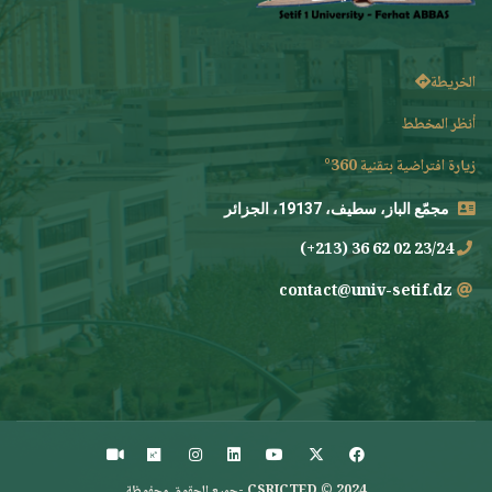
الخريطة
أنظر المخطط
زيارة افتراضية بتقنية 360°
مجمّع الباز، سطيف، 19137، الجزائر
23/24 02 62 36 (213+)
contact@univ-setif.dz
CSRICTED © 2024 -جميع الحقوق محفوظة