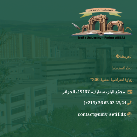
الخريطة
أنظر المخطط
زيارة افتراضية بتقنية 360°
مجمّع الباز، سطيف، 19137، الجزائر
23/24 02 62 36 (213+)
contact@univ-setif.dz