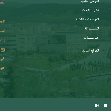
النوادي العلمية
نشرات البحث
المؤسسات الناشئة
الخر
الشـــــــراكة
أنظر
خدمـــــــات
زيارة
الموقع السابق
2 62 36 (213+)