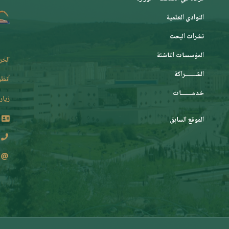
النوادي العلمية
نشرات البحث
المؤسسات الناشئة
الخر
الشـــــــراكة
أنظر
خدمـــــــات
زيارة
الموقع السابق
2 62 36 (213+)