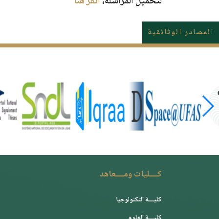
لتحميل المراسلة،
أنقر هنا
المصادر الوثائقية
كــــليات ومــــعاهد
كليــــة التكنولوجيا
كليــــة العلوم