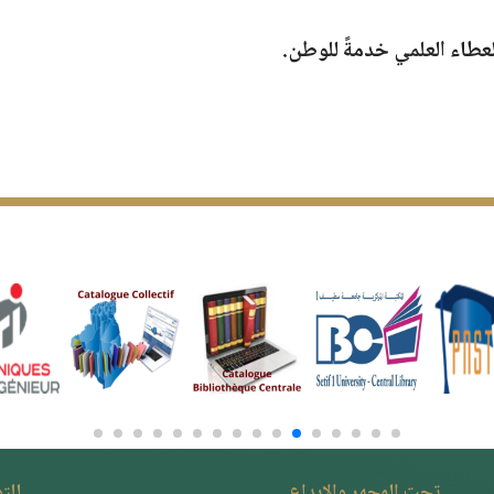
لعطاء العلمي خدمةً للوطن.
تحت المجهر والإبداع
للت