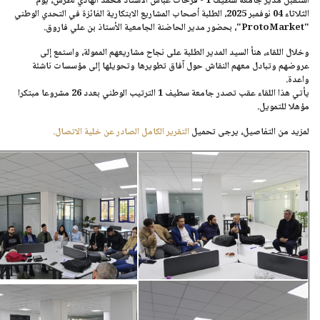
استقبل مدير جامعة سطيف 1 - فرحات عباس
الأستاذ محمد الهادي لطرش
، يوم
الثلاثاء 04 نوفمبر 2025، الطلبة أصحاب المشاريع الابتكارية الفائزة في التحدي الوطني
"ProtoMarket"
، بحضور مدير الحاضنة الجامعية
الأستاذ بن علي فاروق
.
وخلال اللقاء، هنأ السيد المدير الطلبة على نجاح مشاريعهم الممولة، واستمع إلى
عروضهم وتبادل معهم النقاش حول آفاق تطويرها وتحويلها إلى مؤسسات ناشئة
واعدة.
يأتي هذا اللقاء عقب تصدر جامعة سطيف 1 الترتيب الوطني بعدد 26 مشروعا مبتكرا
مؤهلا للتمويل.
لمزيد من التفاصيل، يرجى تحميل
التقرير الكامل الصادر عن خلية الاتصال.