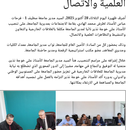
العلمية والاتصال
أشرف ظهيرة اليوم
الثلاثاء 28 أكتوبر 2025،
السيد مدير
جامعة سطيف 1 - فرحات
عباس
الأستاذ لطرش محمد الهادي،
بقاعة الاجتماعات بمديرية الجامعة، على تنصيب
الأستاذ علي خوجة
نذير نائبا لمدير الجامعة مكلفا بالعلاقات الخارجية والتعاون
والتنشيط والتظاهرات العلمية والاتصال،
وذلك بحضور كل من السادة: الأمين العام للجامعة، نواب مدير الجامعة، عمداء الكليات
ومديري المعاهد، عضو مكتب استراتيجية الرقمنة ومدير حاضنة الجامعة.
خلال إشرافه على مراسم التنصيب، هنأ السيد مدير الجامعة
الأستاذ علي خوجة نذير،
متمنيا له التوفيق والنجاح في مهامه، مشيرا إلى الدور المحوري الذي تضطلع به نيابة
مديرية الجامعة للعلاقات الخارجية في تعزيز حضور الجامعة على المستويين الوطني
والدولي، بدوره أكد الأستاذ علي خوجة نذير التزامه بالعمل على تجسيد أهدافه
الجامعة والمساهمة في الارتقاء بمكانتها.