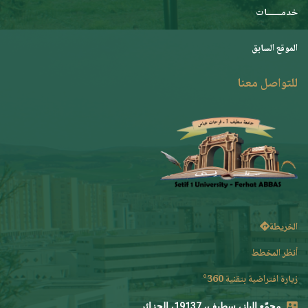
خدمـــــــات
الموقع السابق
للتواصل معنا
الخريطة
أنظر المخطط
زيارة افتراضية بتقنية 360°
مجمّع الباز، سطيف، 19137، الجزائر