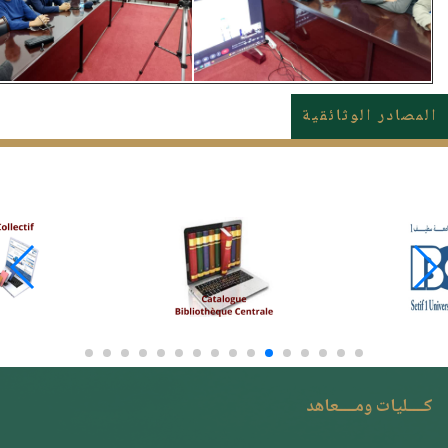
المصادر الوثائقية
كــــليات ومــــعاهد