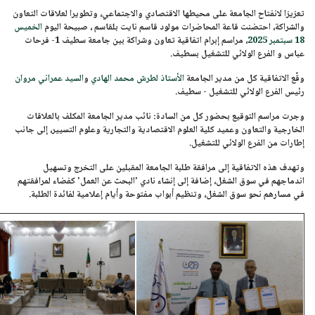
تعزيزا لانفتاح الجامعة على محيطها الاقتصادي والاجتماعي، وتطويرا لعلاقات التعاون
والشراكة، احتضنت قاعة المحاضرات مولود قاسم نايت بلقاسم ، صبيحة اليوم
الخميس
18 سبتمبر 2025
، مراسم إبرام اتفاقية تعاون وشراكة بين
جامعة سطيف 1- فرحات
عباس
و الفرع الولائي للتشغيل بسطيف.
وقّع الاتفاقية كل من مدير الجامعة
الأستاذ لطرش محمد الهادي
و
السيد عمراني مروان
رئيس الفرع الولائي للتشغيل - سطيف.
وجرت مراسم التوقيع بحضور كل من السادة: نائب مدير الجامعة المكلف بالعلاقات
الخارجية والتعاون وعميد كلية العلوم الاقتصادية والتجارية وعلوم التسيير، إلى جانب
إطارات من الفرع الولائي للتشغيل.
وتهدف هذه الاتفاقية إلى مرافقة طلبة الجامعة المقبلين على التخرج وتسهيل
اندماجهم في سوق الشغل، إضافة إلى إنشاء نادي
'البحث عن العمل'
كفضاء لمرافقتهم
في مسارهم نحو سوق الشغل، وتنظيم أبواب مفتوحة وأيام إعلامية لفائدة الطلبة.