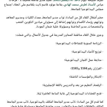
أشرف صبيحة اليوم
الأحد 07 ديسمبر 2025،
السيد مدير جامعة سطيف 1 - فرحات
عباس
الأستاذ لطرش محمد الهادي
، بقاعة مولود قاسم نايت بلقاسم على انعقاد اجتماع
مجلس البيداغوجيا للجامعة.
حضر أشغال اللقاء كل من السادة: نواب مدير الجامعة، عمداء الكليات ومديرو المعاهد
ونوابهم، رؤساء الأقسام ونوابهم، إضافة إلى مسؤولي ميادين التكوين، الشعب
والتخصصات، مدير الحاضنة ومسؤولة خلية ضمان الجودة.
وجرى خلال اللقاء مناقشة المحاور المدرجة في جدول الأعمال، والتي شملت:
- الرزنامة السنوية للنشاطات البيداغوجية؛
- توزيع الأعباء البيداغوجية؛
- متابعة عمل اللجان البيداغوجية؛
- القراران رقم 1164 و1165؛
- الابتكار والمؤسسات الناشئة؛
- الرقمنة، التعليم عن بعد والتدريس باللغة الإنجليزية؛
- فتح الفضاءات البيداغوجية إلى غاية الساعة العاشرة ليلا.
كما قدم كل من السادة: نائب مدير الجامعة المكلف بالبيداغوجيا، نائب مدير الجامعة
المكلف بالعلاقات الخارجية والتعاون، مدير حاضنة الجامعة ومسؤولة خلية ضمان