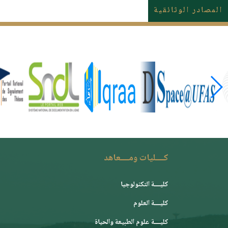
المصادر الوثائقية
كــــليات ومــــعاهد
كليــــة التكنولوجيا
كليــــة العلوم
كليــــة علوم الطبيعة والحياة