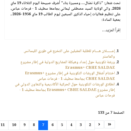
تحت شعار:
"ذاكرة نضال… ومسيرة بناء"
أشرف صبيحة اليوم
الثلاثاء 19 ماي
2026،
والي الولاية السيد مصطفى ليماني بجامعة سطيف 1 - فرحات عباس،
على تنظيم فعاليات إحياء الذكرى السبعين
ليوم الطالب 19 ماي 1956–2026
،
بمعية السادة:
اِقرأ المزيد…
إعــــــلان هــــام للطلبة المقبلين على التخرج في طوري الليسانس
والماستر
ورشة تكوينية حول إعداد وهيكلة المشاريع الدولية في إطار مشروع
Erasmus+ CBHE SALDAE
اختتام أشغال الورشات التكوينية في إطار مشروع Erasmus+
CBHE SALDAE بجامعة سطيف 1 - فرحات عباس
انطلاق الورشات التكوينية حول الحركية الأكاديمية والتعاون الدولي في
إطار مشروع Erasmus+ CBHE SALDAE بجامعة سطيف 1 -
فرحات عباس
الصفحة 7 من 133
11
10
9
8
7
6
5
4
3
2