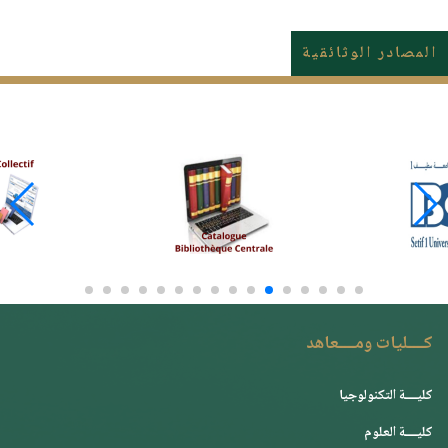
المصادر الوثائقية
كــــليات ومــــعاهد
كليــــة التكنولوجيا
كليــــة العلوم