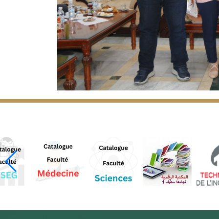
ن من جامعة سطيف 1 فرحات عباس المتحصلين على جوائز قيمة ضمن صالون