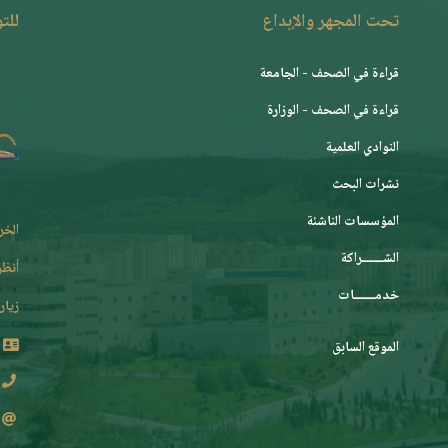
تحت المجهر والإبداع
للت
قراءة في الصحف - الجامعة
قراءة في الصحف - الوزارة
النوادي العلمية
نشرات البحث
المؤسسات الناشئة
الخر
الشـــــــراكة
أنظر
خدمـــــــات
زيارة
الموقع السابق
2 62 36 (213+)