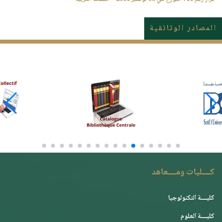
المصادر الوثائقية
كــــليات ومــــعاهد
كليــــة التكنولوجيا
كليــــة العلوم