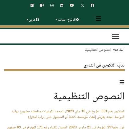
الولوج المباشر
عربي
أنت هنا:
النصوص التنظيمية
نيابة التكوين في التدرج
≡
النصوص التنظيمية
المنشور رقم 001 المؤرخ في 18 ماي 2023، المحدد لكيفيات مناقشة مشروع نهاية
الدراسة المعد بغرض إنشاء مؤسسة ناشئة أو الحصول على براءة اختراع
قرار رقم397 المؤرخ في 21 مارس 2023 المعدل للقرار رقم 171 المؤرخ في 09 فيفري