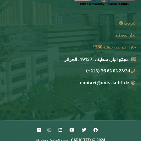
الخريطة
أنظر المخطط
زيارة افتراضية بتقنية 360°
مجمّع الباز، سطيف، 19137، الجزائر
23/24 02 62 36 (213+)
contact@univ-setif.dz
CSRICTED © 2024 -جميع الحقوق محفوظة