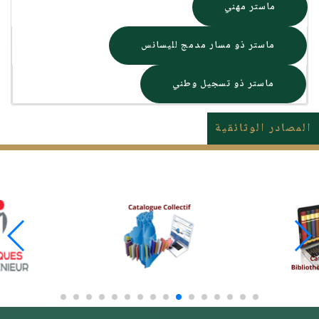
ماستر مهني
ماستر ذو مسار مدمج لليسانس
ماستر ذو تسجيل وطني
المصادر الوثائقية