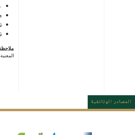
ش
ص
ن
ن
ملاحظة
المعنية
المصادر الوثائقية