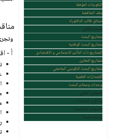
التكوينات المؤهلة
ملف المناقشة
ميثاق طالب الدكتوراه
مناقش
البحث العلمي
مشاريع البحث
وتجرى 
مشاريع البحث الوطنية
أ - ا
المشاريع ذات التأثير الاجتماعي و الاقتصادي
مشاريع التعاون
ت
مشاريع البحث التكويني الجامعي
ع
الإصدارات العلمية
ا
وحدات ومخابر البحث
م
المجلس العلمي
وثائق و استمارات
م
النصوص التنظيمية
ا
روابط مفيدة
ر
ت