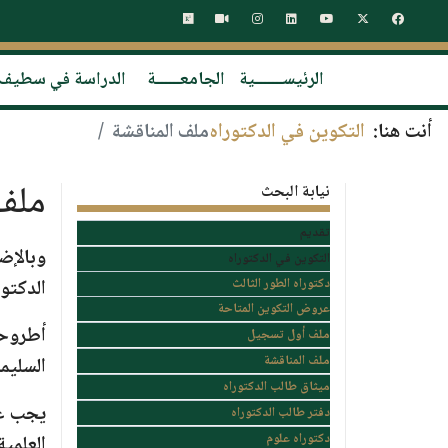
الرئيســـــــية
الجامعــــــة
الدراسة في سطيف
أنت هنا:
التكوين في الدكتوراه
ملف المناقشة
ملف 
نيابة البحث
تقديم
وبالإض
التكوين في الدكتوراه
دكتوراه الطور الثالث
الدكتو
عروض التكوين المتاحة
أطروحة
ملف أول تسجيل
ملف المناقشة
السليمة
ميثاق طالب الدكتوراه
يجب عل
دفتر طالب الدكتوراه
دكتوراه علوم
العلمية