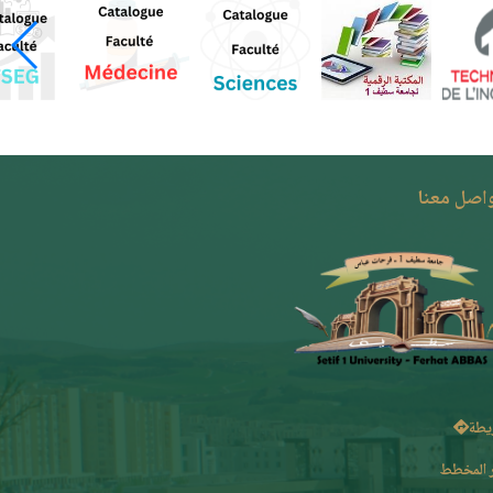
واصل معنا
يطة
 المخطط