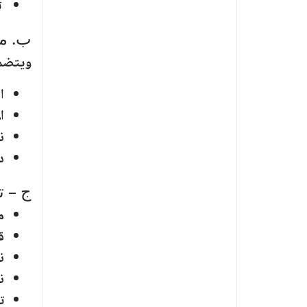
ت
ب. من
ويتضمن
ا
ا
ن
د
ج – ت
م
ق
ن
ن
ت