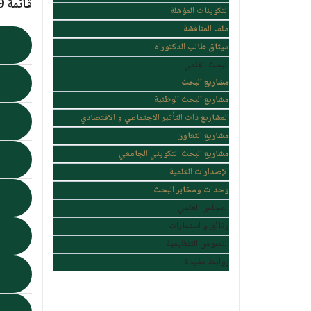
قائمة 49 مخبر للبحث التابعة لجامعة سطيف1 حسب الكلية:
التكوينات المؤهلة
ملف المناقشة
ك
ميثاق طالب الدكتوراه
البحث العلمي
مشاريع البحث
ك
مشاريع البحث الوطنية
المشاريع ذات التأثير الاجتماعي و الاقتصادي
ك
مشاريع التعاون
مشاريع البحث التكويني الجامعي
ك
الإصدارات العلمية
وحدات ومخابر البحث
ك
المجلس العلمي
وثائق و استمارات
م
النصوص التنظيمية
روابط مفيدة
م