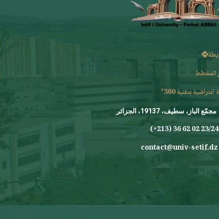
يطة
 المخطط
 افتراضية بتقنية 360°
مجمّع الباز، سطيف، 19137، الجزائر
23/24 0
contact@univ-setif.dz