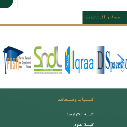
م
المصادر الوثائقية
كــــليات ومــــعاهد
كليــــة التكنولوجيا
كليــــة العلوم