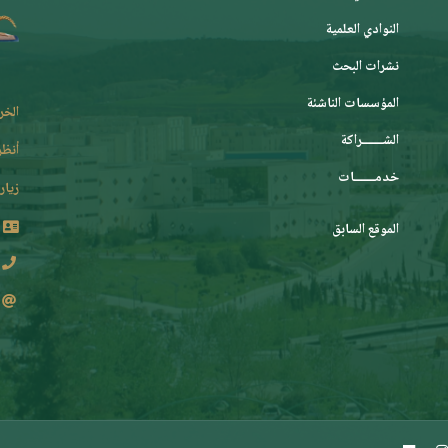
النوادي العلمية
نشرات البحث
المؤسسات الناشئة
الخر
الشـــــــراكة
أنظر
خدمـــــــات
زيارة
الموقع السابق
2 62 36 (213+)